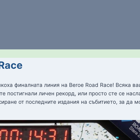
 Race
коха финалната линия на Beroe Road Race! Всяка ва
е постигнали личен рекорд, или просто сте се насл
иране от последните издания на събитието, за да м