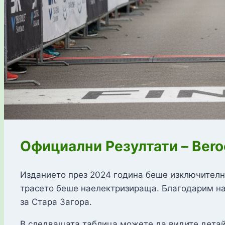
Официални Резултати – Bero
Изданието през 2024 година беше изключително
трасето беше наелектризираща. Благодарим на 
за Стара Загора.
В следващата таблица можете да видите детай