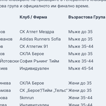
ова група и официалното им финално време.
Клуб / Фирма
Възрастова Група
нов
СК Атлет Мездра
Мъже до 35
рванов
Adidas Runners Sofia
Мъже до 35
ов
СК Атлетик 91
Мъже 35-44
ков
СКЛА Берое
Мъже до 35
 Йотовски
София Рънинг Тийм
Мъже 35-44
гиев
Индивидуален
Мъже 45-54
инева
СКЛА Берое
Жени до 35
амова
СК „Берое“/Тийм „Телъс“
Жени до 35
рова
5kmrun
Жени 35-44
ова
Индивидуален
Жени 35-44