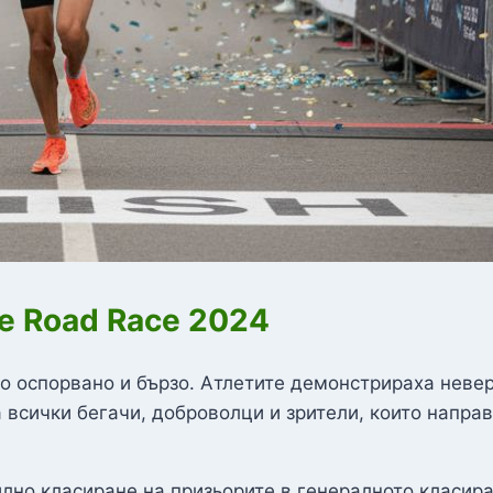
e Road Race 2024
 оспорвано и бързо. Атлетите демонстрираха невер
всички бегачи, доброволци и зрители, които направ
лно класиране на призьорите в генералното класир