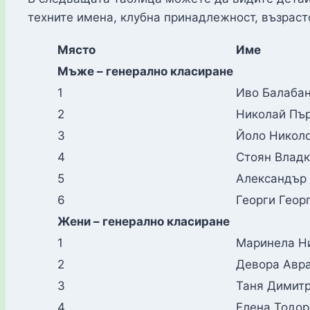
техните имена, клубна принадлежност, възраст
Място
Име
Мъже – генерално класиране
1
Иво Балаба
2
Николай Пъ
3
Йоло Никол
4
Стоян Влад
5
Александър
6
Георги Геор
Жени – генерално класиране
1
Маринела Н
2
Девора Авр
3
Таня Димит
4
Елена Тодор