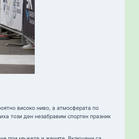
оятно високо ниво, а атмосферата по
иха този ден незабравим спортен празник
ане при мъжете и жените. Включени са