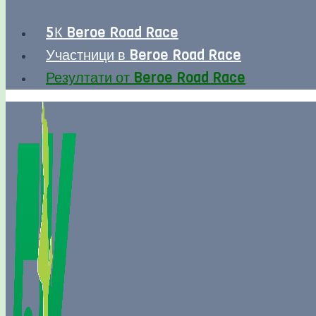
5К Beroe Road Race
Участници в Beroe Road Race
Резултати от Beroe Road Race